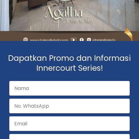
Dapatkan Promo dan Informasi
Innercourt Series!
N
a
N
m
o
a
E
m
m
o
D