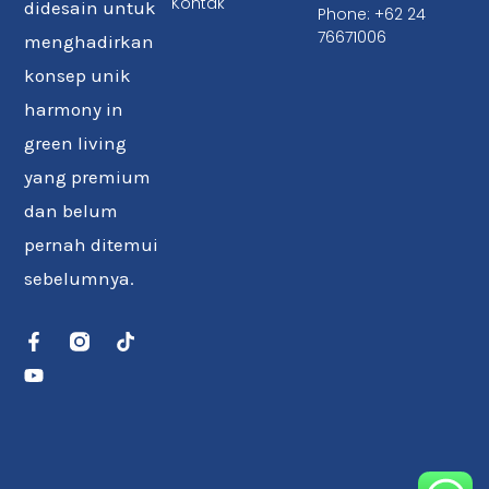
Kontak
didesain untuk
Phone: +62 24
76671006
menghadirkan
konsep unik
harmony in
green living
yang premium
dan belum
pernah ditemui
sebelumnya.
F
Y
T
a
o
i
c
u
k
e
t
t
b
u
o
o
b
k
o
e
k